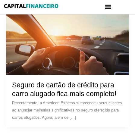
Ir
Menu
para
CARTÃO DE CRÉDITO
POLÍTICA DE PRIVACIDADE
o
conteúdo
Seguro de cartão de crédito para
carro alugado fica mais completo!
Recentemente, a American Express surpreendeu seus clientes
ao anunciar melhorias significativas no seguro oferecido para
carros alugados. Agora, além de […]