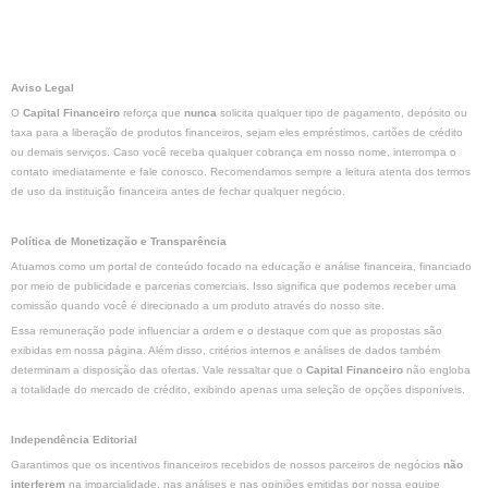
Aviso Legal
O
Capital Financeiro
reforça que
nunca
solicita qualquer tipo de pagamento, depósito ou
taxa para a liberação de produtos financeiros, sejam eles empréstimos, cartões de crédito
ou demais serviços. Caso você receba qualquer cobrança em nosso nome, interrompa o
contato imediatamente e fale conosco. Recomendamos sempre a leitura atenta dos termos
de uso da instituição financeira antes de fechar qualquer negócio.
Política de Monetização e Transparência
Atuamos como um portal de conteúdo focado na educação e análise financeira, financiado
por meio de publicidade e parcerias comerciais. Isso significa que podemos receber uma
comissão quando você é direcionado a um produto através do nosso site.
Essa remuneração pode influenciar a ordem e o destaque com que as propostas são
exibidas em nossa página. Além disso, critérios internos e análises de dados também
determinam a disposição das ofertas. Vale ressaltar que o
Capital Financeiro
não engloba
a totalidade do mercado de crédito, exibindo apenas uma seleção de opções disponíveis.
Independência Editorial
Garantimos que os incentivos financeiros recebidos de nossos parceiros de negócios
não
interferem
na imparcialidade, nas análises e nas opiniões emitidas por nossa equipe