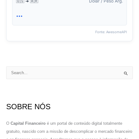
Dólar / Peso Arg.
🇺🇸 ➔ 🇦🇷
...
Fonte: AwesomeAPI
P
e
s
q
SOBRE NÓS
u
i
s
O
Capital Financeiro
é um portal de conteúdo digital totalmente
a
gratuito, nascido com a missão de descomplicar o mercado financeiro
r