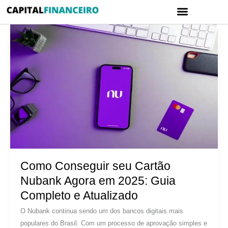
Ir
Menu
para
CARTÃO DE CRÉDITO
POLÍTICA DE PRIVACIDADE
o
conteúdo
Como Conseguir seu Cartão
Nubank Agora em 2025: Guia
Completo e Atualizado
O Nubank continua sendo um dos bancos digitais mais
populares do Brasil. Com um processo de aprovação simples e