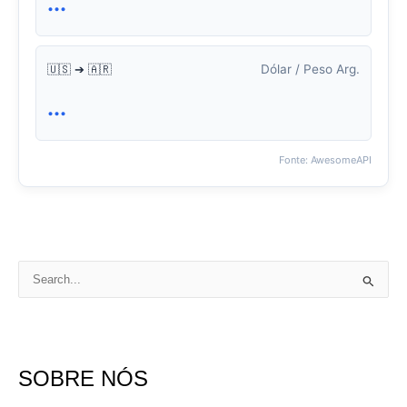
...
Dólar / Peso Arg.
🇺🇸 ➔ 🇦🇷
...
Fonte: AwesomeAPI
P
e
s
q
SOBRE NÓS
u
i