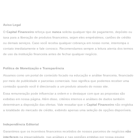
Aviso Legal
O
Capital Financeiro
reforça que
nunca
solicita qualquer tipo de pagamento, depósito ou
taxa para a liberação de produtos financeiros, sejam eles empréstimos, cartões de crédito
ou demais serviços. Caso você receba qualquer cobrança em nosso nome, interrompa o
contato imediatamente e fale conosco. Recomendamos sempre a leitura atenta dos termos
de uso da instituição financeira antes de fechar qualquer negócio.
Política de Monetização e Transparência
Atuamos como um portal de conteúdo focado na educação e análise financeira, financiado
por meio de publicidade e parcerias comerciais. Isso significa que podemos receber uma
comissão quando você é direcionado a um produto através do nosso site.
Essa remuneração pode influenciar a ordem e o destaque com que as propostas são
exibidas em nossa página. Além disso, critérios internos e análises de dados também
determinam a disposição das ofertas. Vale ressaltar que o
Capital Financeiro
não engloba
a totalidade do mercado de crédito, exibindo apenas uma seleção de opções disponíveis.
Independência Editorial
Garantimos que os incentivos financeiros recebidos de nossos parceiros de negócios
não
interferem
na imparcialidade, nas análises e nas opiniões emitidas por nossa equipe