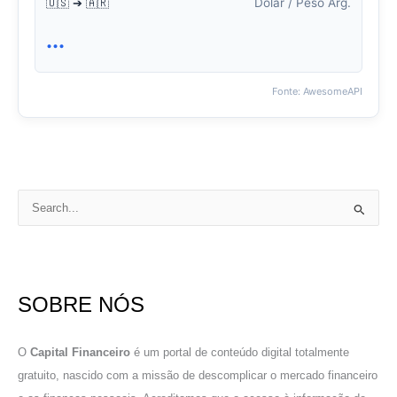
Dólar / Peso Arg.
🇺🇸 ➔ 🇦🇷
...
Fonte: AwesomeAPI
P
e
s
q
SOBRE NÓS
u
i
s
O
Capital Financeiro
é um portal de conteúdo digital totalmente
a
gratuito, nascido com a missão de descomplicar o mercado financeiro
r