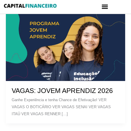
Ir
Menu
para
CARTÃO DE CRÉDITO
POLÍTICA DE PRIVACIDADE
o
conteúdo
VAGAS: JOVEM APRENDIZ 2026
Ganhe Experiência e tenha Chance de Efetivação! VER
VAGAS O BOTICÁRIO VER VAGAS SENAI VER VAGAS
ITAÚ VER VAGAS RENNER […]