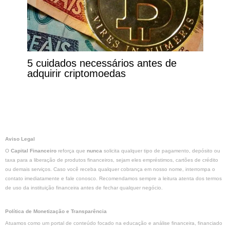
5 cuidados necessários antes de
adquirir criptomoedas
Aviso Legal
O
Capital Financeiro
reforça que
nunca
solicita qualquer tipo de pagamento, depósito ou
taxa para a liberação de produtos financeiros, sejam eles empréstimos, cartões de crédito
ou demais serviços. Caso você receba qualquer cobrança em nosso nome, interrompa o
contato imediatamente e fale conosco. Recomendamos sempre a leitura atenta dos termos
de uso da instituição financeira antes de fechar qualquer negócio.
Política de Monetização e Transparência
Atuamos como um portal de conteúdo focado na educação e análise financeira, financiado