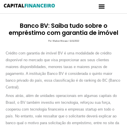
Ir
Menu
para
CARTÃO DE CRÉDITO
POLÍTICA DE PRIVACIDADE
o
conteúdo
Banco BV: Saiba tudo sobre o
empréstimo com garantia de imóvel
Por:
Maikon Moraes
/
11/11/2022
Crédito com garantia de imóvel BV é uma modalidade de crédito
disponível no mercado que visa proporcionar aos seus clientes
maiores disponibilidades, menores taxas e maiores prazos de
pagamento. A instituição Banco BV é considerada o quinto maior
banco privado do país, essa classificação é do ranking do BC (Banco
Central).
Anos atrás, além de unidades operacionais em algumas capitais do
Brasil, o BV também investiu em tecnologia, reforçou sua força,
cooperou com tecnologia financeira e empresas startup em todo o
país. No entanto, vale ressaltar que o solicitante deverá explicar ao
banco qual o motivo para solicitação do empréstimo, entre no site da