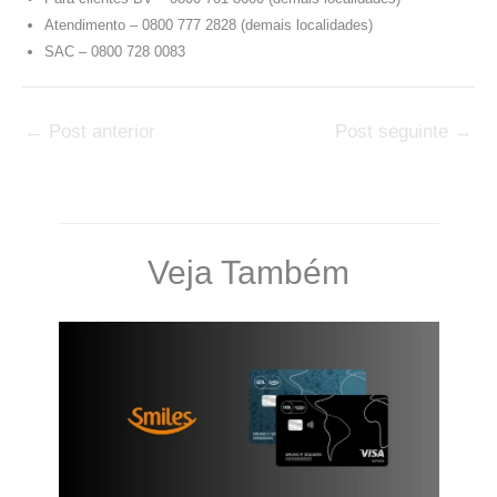
Atendimento – 0800 777 2828 (demais localidades)
SAC – 0800 728 0083
←
Post anterior
Post seguinte
→
Veja Também