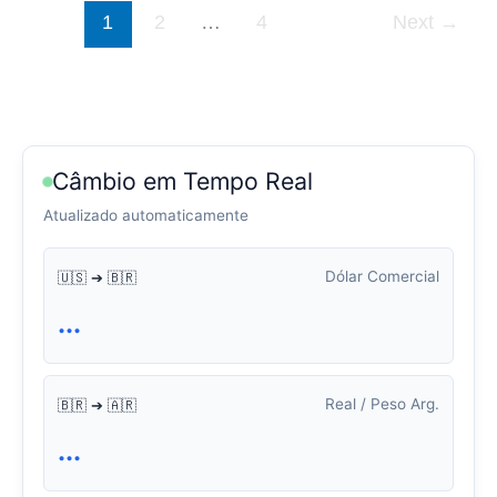
1
2
…
4
Next
→
Câmbio em Tempo Real
Atualizado automaticamente
Dólar Comercial
🇺🇸 ➔ 🇧🇷
...
Real / Peso Arg.
🇧🇷 ➔ 🇦🇷
...