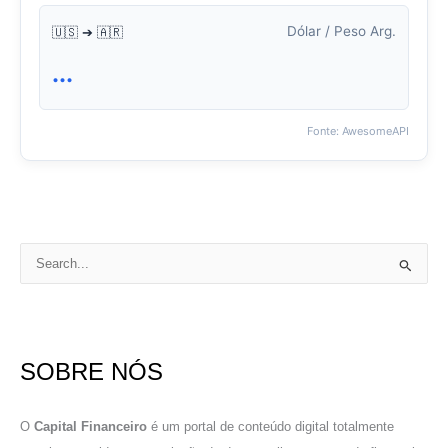
Dólar / Peso Arg.
🇺🇸 ➔ 🇦🇷
...
Fonte: AwesomeAPI
P
e
s
q
SOBRE NÓS
u
i
s
O
Capital Financeiro
é um portal de conteúdo digital totalmente