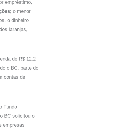
or empréstimo,
ações
; o menor
os, o dinheiro
os laranjas,
venda de R$ 12,2
do o BC, parte do
m contas de
 o Fundo
o BC solicitou o
 e empresas