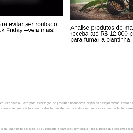
ara evitar ser roubado
Analise produtos de m
ck Friday –Veja mais!
receba até R$ 12.000 
para fumar a plantinha
nto, depósito ou taxa para a liberação de produtos financeiros, sejam eles empréstimos, cartõe
amos sempre a leitura atenta dos termos de uso da instituição financeira antes de fechar qual
ira, financiado por meio de publicidade e parcerias comerciais. Isso significa que podemos r