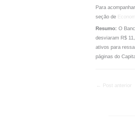
Para acompanhar 
seção de
Econom
Resumo:
O Banco
desviaram R$ 11,
ativos para ressa
páginas do Capita
←
Post anterior