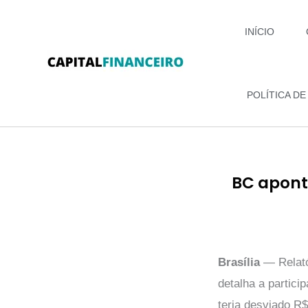
Ir
para
INÍCIO
o
conteúdo
POLÍTICA DE
BC apont
Brasília
— Relató
detalha a partic
teria desviado R