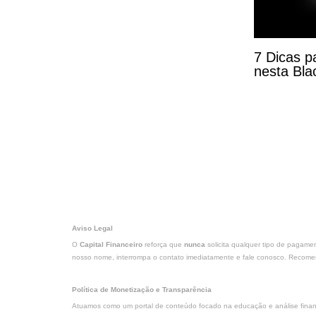
7 Dicas p
nesta Bla
Aviso Legal
O
Capital Financeiro
reforça que
nunca
solicita qualquer tipo de pagame
nosso nome, interrompa o contato imediatamente e fale conosco. Recomend
Política de Monetização e Transparência
Atuamos como um portal de conteúdo focado na educação e análise finance