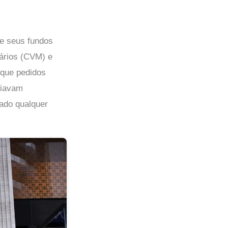
e seus fundos
iários (CVM) e
 que pedidos
ciavam
tado qualquer