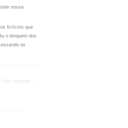
isite nossa
s fictícios que
iu o bloqueio dos
acessando as
Post seguinte
→