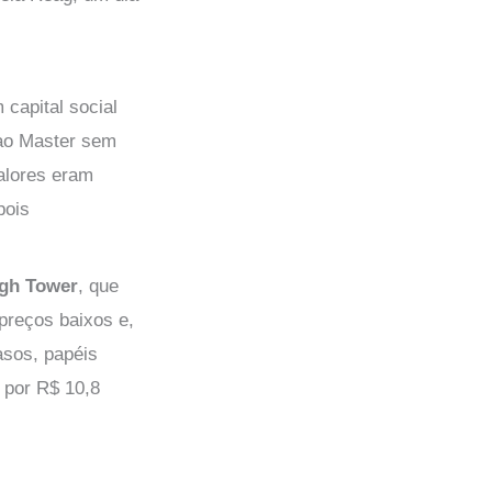
capital social
 ao Master sem
valores eram
pois
gh Tower
, que
preços baixos e,
asos, papéis
 por R$ 10,8