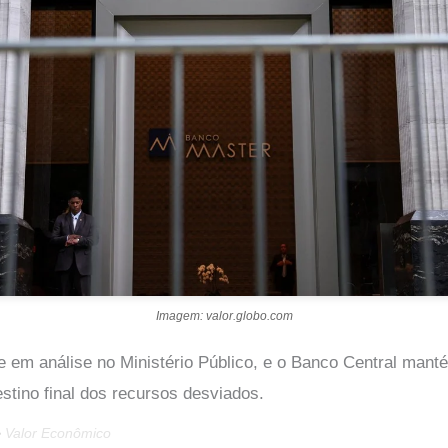
Imagem: valor.globo.com
 em análise no Ministério Público, e o Banco Central mant
estino final dos recursos desviados.
e
Valor Econômico