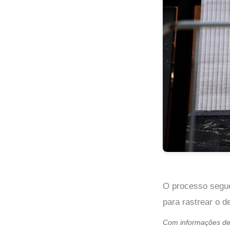
O processo segue
para rastrear o d
Com informações d