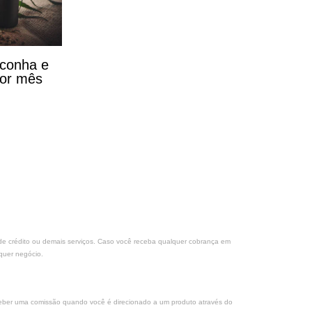
aconha e
por mês
s de crédito ou demais serviços. Caso você receba qualquer cobrança em
quer negócio.
eceber uma comissão quando você é direcionado a um produto através do