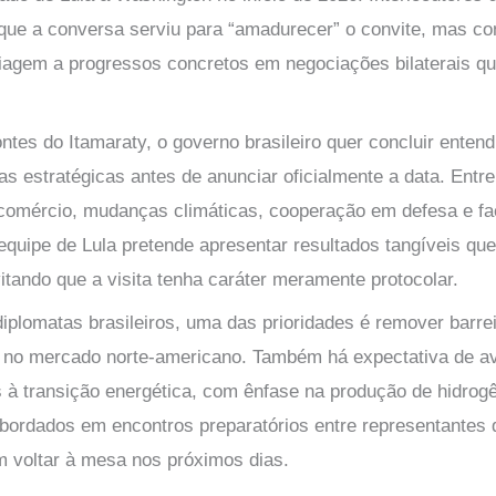
 que a conversa serviu para “amadurecer” o convite, mas c
iagem a progressos concretos em negociações bilaterais q
ntes do Itamaraty, o governo brasileiro quer concluir ente
as estratégicas antes de anunciar oficialmente a data. Ent
comércio, mudanças climáticas, cooperação em defesa e fac
equipe de Lula pretende apresentar resultados tangíveis que
tando que a visita tenha caráter meramente protocolar.
iplomatas brasileiros, uma das prioridades é remover barre
s no mercado norte-americano. Também há expectativa de 
as à transição energética, com ênfase na produção de hidrog
abordados em encontros preparatórios entre representantes 
 voltar à mesa nos próximos dias.