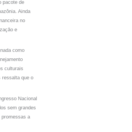
o pacote de
azônia. Ainda
inanceira no
ização e
ignada como
lanejamento
s culturais
s ressalta que o
ngresso Nacional
dos sem grandes
as promessas a