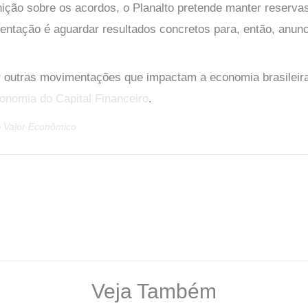
nição sobre os acordos, o Planalto pretende manter reserva
ientação é aguardar resultados concretos para, então, anunc
outras movimentações que impactam a economia brasileira,
onomia do Capital Financeiro
.
e
Valor Econômico
Veja Também