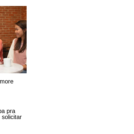
 more
ba pra
olicitar