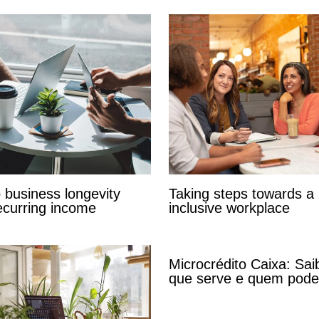
o business longevity
Taking steps towards a
ecurring income
inclusive workplace
Microcrédito Caixa: Sai
que serve e quem pode s