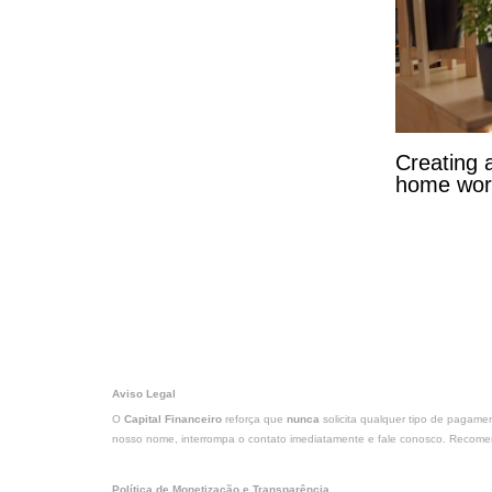
Creating 
home wor
Aviso Legal
O
Capital Financeiro
reforça que
nunca
solicita qualquer tipo de pagame
nosso nome, interrompa o contato imediatamente e fale conosco. Recomend
Política de Monetização e Transparência