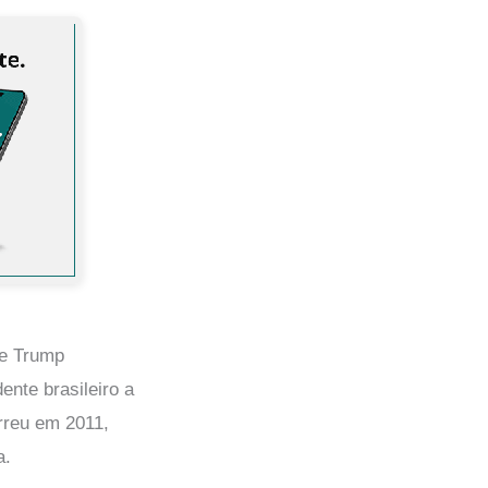
ue Trump
nte brasileiro a
rreu em 2011,
a.