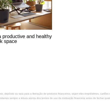
a productive and healthy
k space
nto, depósito ou taxa para a liberação de produtos financeiros, sejam eles empréstimos, cartõe
amos sempre a leitura atenta dos termos de uso da instituição financeira antes de fechar qual