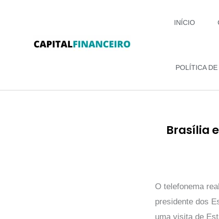
Ir
para
INÍCIO
o
conteúdo
POLÍTICA DE
Brasília
O telefonema real
presidente dos E
uma visita de Est