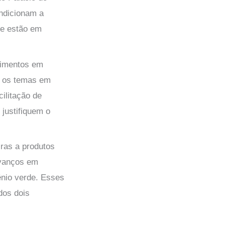
ondicionam a
ue estão em
ndimentos em
re os temas em
ilitação de
 justifiquem o
iras a produtos
avanços em
ênio verde. Esses
dos dois