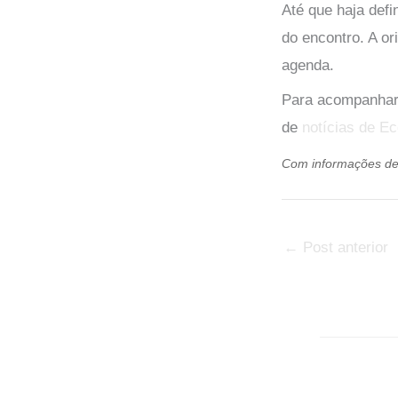
Até que haja defi
do encontro. A or
agenda.
Para acompanhar 
de
notícias de Ec
Com informações d
←
Post anterior