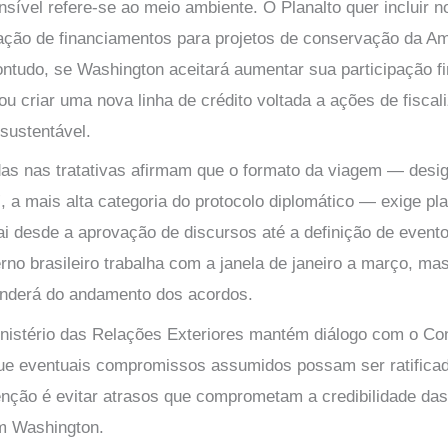
sível refere-se ao meio ambiente. O Planalto quer incluir n
ação de financiamentos para projetos de conservação da Am
ontudo, se Washington aceitará aumentar sua participação f
 criar uma nova linha de crédito voltada a ações de fiscal
sustentável.
as nas tratativas afirmam que o formato da viagem — des
”, a mais alta categoria do protocolo diplomático — exige p
i desde a aprovação de discursos até a definição de evento
rno brasileiro trabalha com a janela de janeiro a março, ma
nderá do andamento dos acordos.
inistério das Relações Exteriores mantém diálogo com o Co
ue eventuais compromissos assumidos possam ser ratifica
tenção é evitar atrasos que comprometam a credibilidade d
m Washington.