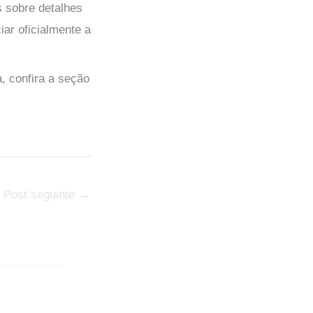
s sobre detalhes
iar oficialmente a
 confira a seção
Post seguinte
→