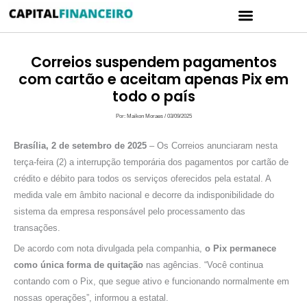
Ir
Menu
para
CARTÃO DE CRÉDITO
POLÍTICA DE PRIVACIDADE
o
conteúdo
Correios suspendem pagamentos
com cartão e aceitam apenas Pix em
todo o país
Por:
Maikon Moraes
/
03/09/2025
Brasília, 2 de setembro de 2025
– Os Correios anunciaram nesta
terça-feira (2) a interrupção temporária dos pagamentos por cartão de
crédito e débito para todos os serviços oferecidos pela estatal. A
medida vale em âmbito nacional e decorre da indisponibilidade do
sistema da empresa responsável pelo processamento das
transações.
De acordo com nota divulgada pela companhia,
o Pix permanece
como única forma de quitação
nas agências. “Você continua
contando com o Pix, que segue ativo e funcionando normalmente em
nossas operações”, informou a estatal.