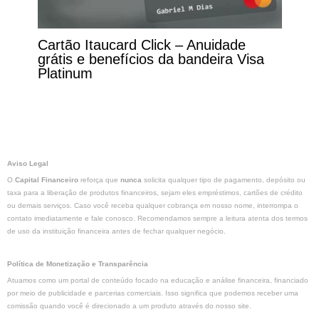
Cartão Itaucard Click – Anuidade
grátis e benefícios da bandeira Visa
Platinum
Aviso Legal
O
Capital Financeiro
reforça que
nunca
solicita qualquer tipo de pagamento, depósito ou
taxa para a liberação de produtos financeiros, sejam eles empréstimos, cartões de crédito
ou demais serviços. Caso você receba qualquer cobrança em nosso nome, interrompa o
contato imediatamente e fale conosco. Recomendamos sempre a leitura atenta dos termos
de uso da instituição financeira antes de fechar qualquer negócio.
Política de Monetização e Transparência
Atuamos como um portal de conteúdo focado na educação e análise financeira, financiado
por meio de publicidade e parcerias comerciais. Isso significa que podemos receber uma
comissão quando você é direcionado a um produto através do nosso site.