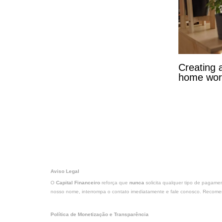
Creating 
home wor
Aviso Legal
O
Capital Financeiro
reforça que
nunca
solicita qualquer tipo de pagame
nosso nome, interrompa o contato imediatamente e fale conosco. Recomend
Política de Monetização e Transparência