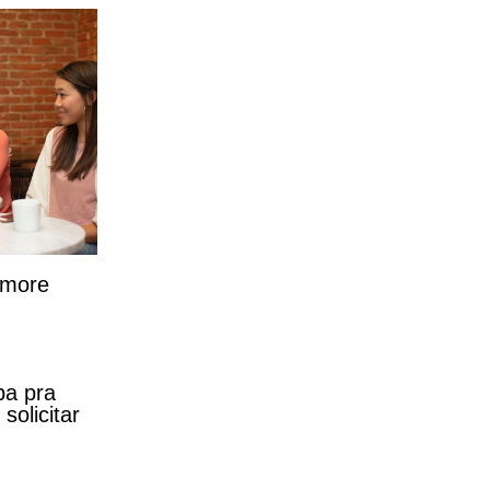
 more
ba pra
olicitar