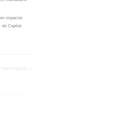
dem impactar
e
do Capital
Post seguinte
→