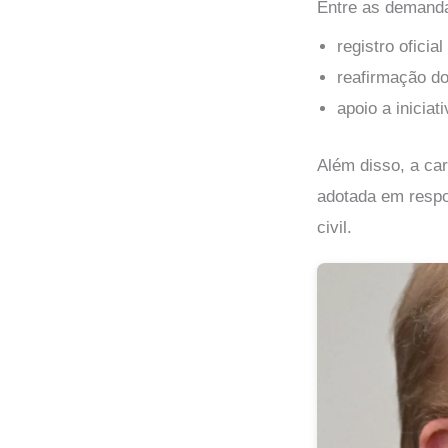
Entre as demand
registro ofici
reafirmação d
apoio a iniciat
Além disso, a car
adotada em respos
civil.