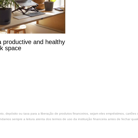
a productive and healthy
k space
nto, depósito ou taxa para a liberação de produtos financeiros, sejam eles empréstimos, cartõe
amos sempre a leitura atenta dos termos de uso da instituição financeira antes de fechar qual