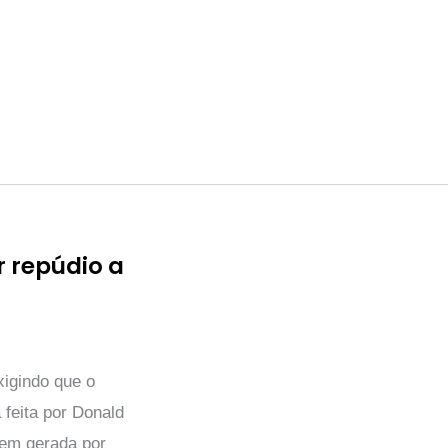
 repúdio a
igindo que o
 feita por Donald
gem gerada por