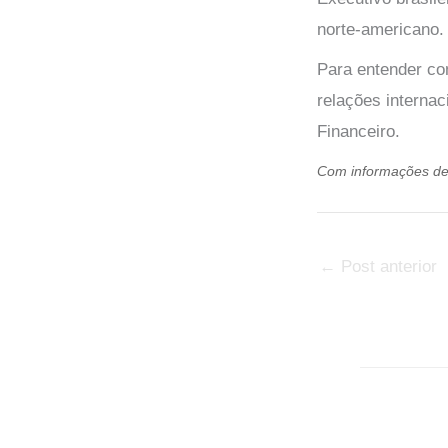
norte-americano.
Para entender co
relações interna
Financeiro.
Com informações d
←
Post anterior