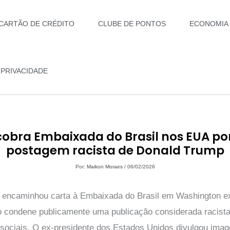
CARTÃO DE CRÉDITO
CLUBE DE PONTOS
ECONOMIA
 PRIVACIDADE
cobra Embaixada do Brasil nos EUA por
postagem racista de Donald Trump
Por:
Maikon Moraes
/
06/02/2026
l encaminhou carta à Embaixada do Brasil em Washington ex
ro condene publicamente uma publicação considerada racista
sociais. O ex-presidente dos Estados Unidos divulgou ima