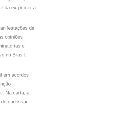
 e da ex-primeira-
anifestações de
as opiniões
minatórias e
e no Brasil.
il em acordos
enção
l. Na carta, a
o de endossar,