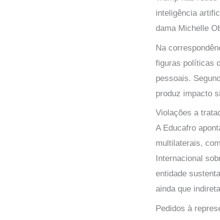
inteligência arti
dama Michelle O
Na correspondênc
figuras políticas
pessoais. Segundo
produz impacto s
Violações a trata
A Educafro apont
multilaterais, c
Internacional so
entidade sustenta
ainda que indire
Pedidos à repres