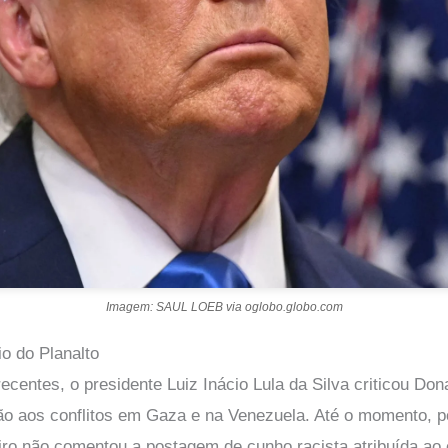
Imagem: SAUL LOEB via oglobo.globo.com
io do Planalto
centes, o presidente Luiz Inácio Lula da Silva criticou Do
ão aos conflitos em Gaza e na Venezuela. Até o momento, p
eiro não comentou a postagem de cunho racista atribuída ao