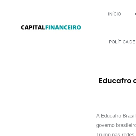
Ir
para
INÍCIO
o
conteúdo
POLÍTICA DE
Educafro 
A Educafro Brasi
governo brasilei
Trump nas redes 