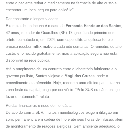
entre o paciente retirar o medicamento na farmácia de alto custo e
encontrar um local seguro para aplicá-lo”.
Dor constante e longas viagens
Exemplo dessa lacuna é o caso de
Fernando Henrique dos Santos
,
42 anos, morador de Guarulhos (SP). Diagnosticado primeiro com
artrite reumatoide e, em 2024, com espondilite anquilosante, ele
precisa receber
infliximabe
a cada oito semanas. O remédio, de alto
custo, é fornecido gratuitamente, mas a aplicação segura não está
disponível na rede pública.
Até o rompimento de um contrato entre o laboratório fabricante e o
governo paulista, Santos viajava a
Mogi das Cruzes
, onde o
procedimento era oferecido. Hoje, recorre a uma clínica particular na
zona leste da capital, paga por convênio. “Pelo SUS eu não consigo
fazer o tratamento”, relata.
Perdas financeiras e risco de ineficácia
De acordo com a SBR, muitos imunobiológicos exigem diluição em
soro, permanência em cadeia de frio e até seis horas de infusão, além
de monitoramento de reações alérgicas. Sem ambiente adequado, o