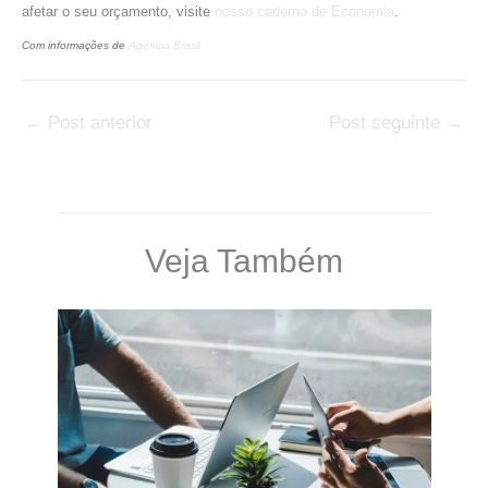
afetar o seu orçamento, visite
nosso caderno de Economia
.
Com informações de
Agência Brasil
←
Post anterior
Post seguinte
→
Veja Também