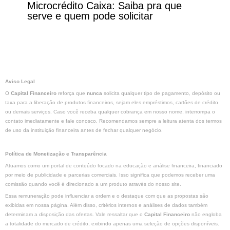
Microcrédito Caixa: Saiba pra que
serve e quem pode solicitar
Aviso Legal
O
Capital Financeiro
reforça que
nunca
solicita qualquer tipo de pagamento, depósito ou
taxa para a liberação de produtos financeiros, sejam eles empréstimos, cartões de crédito
ou demais serviços. Caso você receba qualquer cobrança em nosso nome, interrompa o
contato imediatamente e fale conosco. Recomendamos sempre a leitura atenta dos termos
de uso da instituição financeira antes de fechar qualquer negócio.
Política de Monetização e Transparência
Atuamos como um portal de conteúdo focado na educação e análise financeira, financiado
por meio de publicidade e parcerias comerciais. Isso significa que podemos receber uma
comissão quando você é direcionado a um produto através do nosso site.
Essa remuneração pode influenciar a ordem e o destaque com que as propostas são
exibidas em nossa página. Além disso, critérios internos e análises de dados também
determinam a disposição das ofertas. Vale ressaltar que o
Capital Financeiro
não engloba
a totalidade do mercado de crédito, exibindo apenas uma seleção de opções disponíveis.