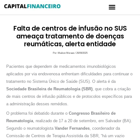
Ir
Menu
para
CARTÃO DE CRÉDITO
POLÍTICA DE PRIVACIDADE
o
conteúdo
Falta de centros de infusão no SUS
ameaça tratamento de doenças
reumáticas, alerta entidade
Por:
Maikon Moraes
/
26/09/2025
Pacientes que dependem de medicamentos imunobiológicos
aplicados por via endovenosa enfrentam dificuldades para continuar o
tratamento no Sistema Único de Saúde (SUS). O alerta é da
Sociedade Brasileira de Reumatologia (SBR)
, que cobra a criação
de mais centros de infusão públicos e de protocolos específicos para
a administração desses remédios.
O problema foi debatido durante o
Congresso Brasileiro de
Reumatologia
, realizado de 17 a 20 de setembro, em Salvador (BA).
Segundo o reumatologista
Vander Fernandes
, coordenador da
Comissão de Centros de Terapia Assistida da SBR, “há um vazio