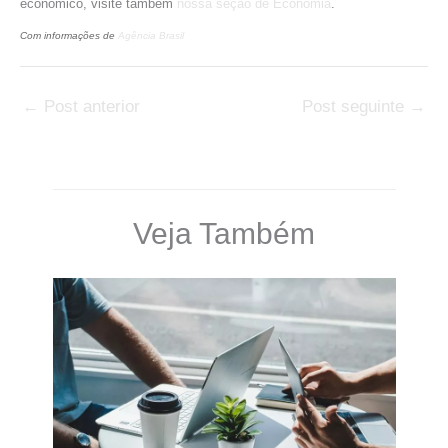
econômico, visite também
nossa seção de Economia
.
Com informações de
Agência Brasil
←
Post anterior
Post seguinte
→
Veja Também