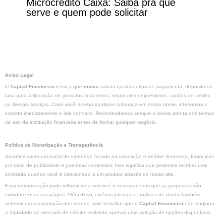
Microcrédito Caixa: Saiba pra que
serve e quem pode solicitar
Aviso Legal
O
Capital Financeiro
reforça que
nunca
solicita qualquer tipo de pagamento, depósito ou
taxa para a liberação de produtos financeiros, sejam eles empréstimos, cartões de crédito
ou demais serviços. Caso você receba qualquer cobrança em nosso nome, interrompa o
contato imediatamente e fale conosco. Recomendamos sempre a leitura atenta dos termos
de uso da instituição financeira antes de fechar qualquer negócio.
Política de Monetização e Transparência
Atuamos como um portal de conteúdo focado na educação e análise financeira, financiado
por meio de publicidade e parcerias comerciais. Isso significa que podemos receber uma
comissão quando você é direcionado a um produto através do nosso site.
Essa remuneração pode influenciar a ordem e o destaque com que as propostas são
exibidas em nossa página. Além disso, critérios internos e análises de dados também
determinam a disposição das ofertas. Vale ressaltar que o
Capital Financeiro
não engloba
a totalidade do mercado de crédito, exibindo apenas uma seleção de opções disponíveis.