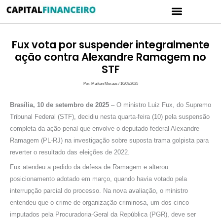
Ir
Menu
para
CARTÃO DE CRÉDITO
POLÍTICA DE PRIVACIDADE
o
conteúdo
Fux vota por suspender integralmente
ação contra Alexandre Ramagem no
STF
Por:
Maikon Moraes
/
10/09/2025
Brasília, 10 de setembro de 2025
– O ministro Luiz Fux, do Supremo
Tribunal Federal (STF), decidiu nesta quarta-feira (10) pela suspensão
completa da ação penal que envolve o deputado federal Alexandre
Ramagem (PL-RJ) na investigação sobre suposta trama golpista para
reverter o resultado das eleições de 2022.
Fux atendeu a pedido da defesa de Ramagem e alterou
posicionamento adotado em março, quando havia votado pela
interrupção parcial do processo. Na nova avaliação, o ministro
entendeu que o crime de organização criminosa, um dos cinco
imputados pela Procuradoria-Geral da República (PGR), deve ser