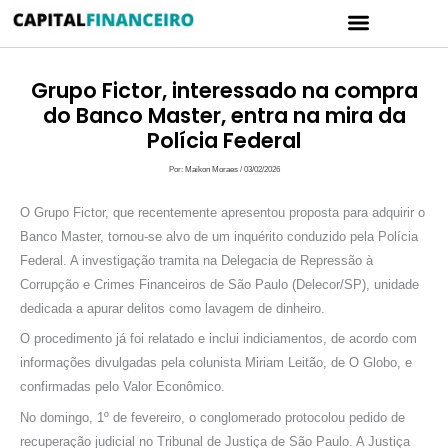
Ir
Menu
para
CARTÃO DE CRÉDITO
POLÍTICA DE PRIVACIDADE
o
conteúdo
Grupo Fictor, interessado na compra
do Banco Master, entra na mira da
Polícia Federal
Por:
Maikon Moraes
/
03/02/2026
O Grupo Fictor, que recentemente apresentou proposta para adquirir o
Banco Master, tornou-se alvo de um inquérito conduzido pela Polícia
Federal. A investigação tramita na Delegacia de Repressão à
Corrupção e Crimes Financeiros de São Paulo (Delecor/SP), unidade
dedicada a apurar delitos como lavagem de dinheiro.
O procedimento já foi relatado e inclui indiciamentos, de acordo com
informações divulgadas pela colunista Miriam Leitão, de O Globo, e
confirmadas pelo Valor Econômico.
No domingo, 1º de fevereiro, o conglomerado protocolou pedido de
recuperação judicial no Tribunal de Justiça de São Paulo. A Justiça