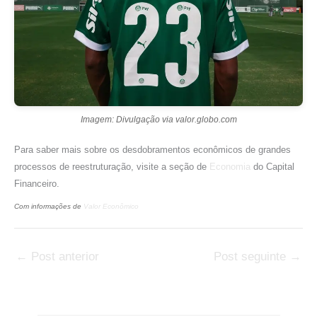
Imagem: Divulgação via valor.globo.com
Para saber mais sobre os desdobramentos econômicos de grandes
processos de reestruturação, visite a seção de
Economia
do Capital
Financeiro.
Com informações de
Valor Econômico
←
Post anterior
Post seguinte
→