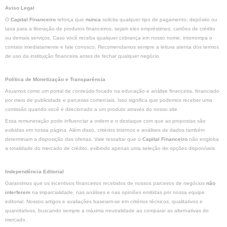
Aviso Legal
O
Capital Financeiro
reforça que
nunca
solicita qualquer tipo de pagamento, depósito ou
taxa para a liberação de produtos financeiros, sejam eles empréstimos, cartões de crédito
ou demais serviços. Caso você receba qualquer cobrança em nosso nome, interrompa o
contato imediatamente e fale conosco. Recomendamos sempre a leitura atenta dos termos
de uso da instituição financeira antes de fechar qualquer negócio.
Política de Monetização e Transparência
Atuamos como um portal de conteúdo focado na educação e análise financeira, financiado
por meio de publicidade e parcerias comerciais. Isso significa que podemos receber uma
comissão quando você é direcionado a um produto através do nosso site.
Essa remuneração pode influenciar a ordem e o destaque com que as propostas são
exibidas em nossa página. Além disso, critérios internos e análises de dados também
determinam a disposição das ofertas. Vale ressaltar que o
Capital Financeiro
não engloba
a totalidade do mercado de crédito, exibindo apenas uma seleção de opções disponíveis.
Independência Editorial
Garantimos que os incentivos financeiros recebidos de nossos parceiros de negócios
não
interferem
na imparcialidade, nas análises e nas opiniões emitidas por nossa equipe
editorial. Nossos artigos e avaliações baseiam-se em critérios técnicos, qualitativos e
quantitativos, buscando sempre a máxima neutralidade ao comparar as alternativas do
mercado.