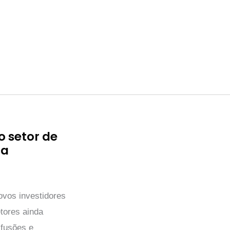
 setor de
ca
ovos investidores
tores ainda
 fusões e