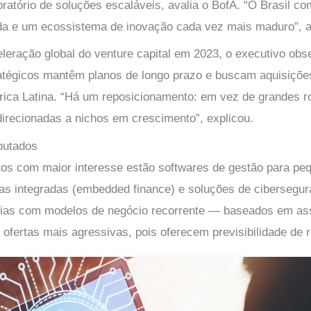
ratório de soluções escaláveis, avalia o BofA. “O Brasil c
a e um ecossistema de inovação cada vez mais maduro”, a
leração global do venture capital em 2023, o executivo obs
ratégicos mantêm planos de longo prazo e buscam aquisiçõ
ica Latina. “Há um reposicionamento: em vez de grandes ro
recionadas a nichos em crescimento”, explicou.
putados
os com maior interesse estão softwares de gestão para pe
as integradas (embedded finance) e soluções de cibersegur
ias com modelos de negócio recorrente — baseados em as
ofertas mais agressivas, pois oferecem previsibilidade de r