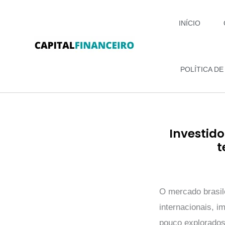
Ir
para
INÍCIO
o
conteúdo
POLÍTICA DE
Investid
t
O mercado brasil
internacionais, 
pouco explorados