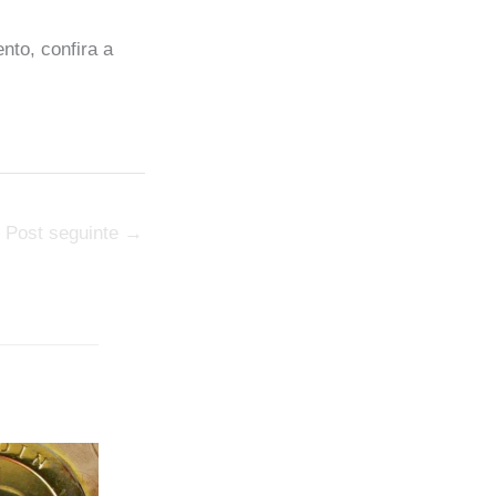
to, confira a
Post seguinte
→