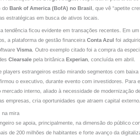
) do
Bank of America (BofA) no Brasil
, que vê “apetite cr
as estratégicas em busca de ativos locais.
a tendência ficou evidente em transações recentes. Em u
s, a plataforma de gestão financeira
Conta Azul
foi adquiri
oftware
Visma
. Outro exemplo citado foi a compra da especi
udes
Clearsale
pela britânica
Experian
, concluída em abril.
s e players estrangeiros estão mirando segmentos com baixa
 afirmou o executivo, durante evento com investidores. Para 
 mercado interno, aliado à necessidade de modernização 
s empresas, cria oportunidades que atraem capital externo
 na mira
angeiro se apoia, principalmente, na dimensão do público c
ais de 200 milhões de habitantes e forte avanço da digitaliz