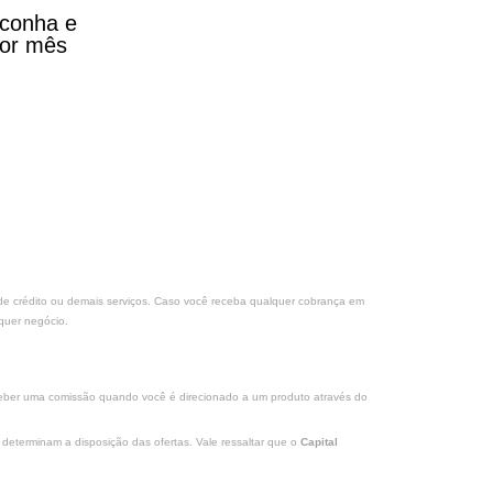
aconha e
por mês
s de crédito ou demais serviços. Caso você receba qualquer cobrança em
quer negócio.
eceber uma comissão quando você é direcionado a um produto através do
determinam a disposição das ofertas. Vale ressaltar que o
Capital