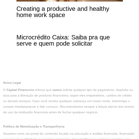
Creating a productive and healthy
home work space
Microcrédito Caixa: Saiba pra que
serve e quem pode solicitar
Aviso Legal
O
Capital Financeiro
reforça que
nunca
solicita qualquer tipo de pagamento, depósito ou
taxa para a liberação de produtos financeiros, sejam eles empréstimos, cartões de crédito
ou demais serviços. Caso você receba qualquer cobrança em nosso nome, interrompa o
contato imediatamente e fale conosco. Recomendamos sempre a leitura atenta dos termos
de uso da instituição financeira antes de fechar qualquer negócio.
Política de Monetização e Transparência
Atuamos como um portal de conteúdo focado na educação e análise financeira, financiado