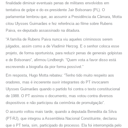
finalidade diminuir eventuais penas de militares envolvidos em
tentativa de golpe e do ex-presidente Jair Bolsonaro (PL). O
parlamentar lembrou que, ao assumir a Presidência da Câmara, Motta
citou Ulysses Guimarães e fez referência ao filme sobre Rubens
Paiva, ex-deputado assassinado na ditadura.
“A família de Rubens Paiva nunca viu aqueles criminosos serem
julgados, assim como a de Vladimir Herzog. E o senhor coloca esse
projeto, de forma oportunista, para reduzir penas de generais golpistas
e de Bolsonaro”, afirmou Lindbergh. “Quem vota a favor disso está
escrevendo a biografia da pior forma possível.”
Em resposta, Hugo Motta rebateu: “Tenho tido muito respeito aos
oradores, mas é incoerente ouvir integrantes do PT invocarem
Ulysses Guimarães quando o partido foi contra o texto constitucional
de 1988. O PT assinou o documento, mas votou contra diversos
dispositivos e não participou da cerimônia de promulgação”.
O assunto voltou mais tarde, quando a deputada Benedita da Silva
(PT-RJ), que integrou a Assembleia Nacional Constituinte, declarou
que o PT teria, sim, participado do processo. Ela foi interrompida pelo