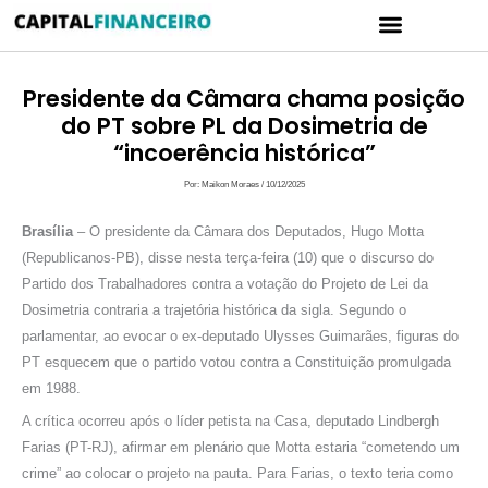
Ir
Menu
para
CARTÃO DE CRÉDITO
POLÍTICA DE PRIVACIDADE
o
conteúdo
Presidente da Câmara chama posição
do PT sobre PL da Dosimetria de
“incoerência histórica”
Por:
Maikon Moraes
/
10/12/2025
Brasília
– O presidente da Câmara dos Deputados, Hugo Motta
(Republicanos-PB), disse nesta terça-feira (10) que o discurso do
Partido dos Trabalhadores contra a votação do Projeto de Lei da
Dosimetria contraria a trajetória histórica da sigla. Segundo o
parlamentar, ao evocar o ex-deputado Ulysses Guimarães, figuras do
PT esquecem que o partido votou contra a Constituição promulgada
em 1988.
A crítica ocorreu após o líder petista na Casa, deputado Lindbergh
Farias (PT-RJ), afirmar em plenário que Motta estaria “cometendo um
crime” ao colocar o projeto na pauta. Para Farias, o texto teria como