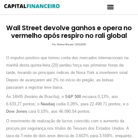
Ir
Menu
para
CARTÃO DE CRÉDITO
POLÍTICA DE PRIVACIDADE
o
conteúdo
Wall Street devolve ganhos e opera no
vermelho após respiro no rali global
Por:
Maikon Moraes
/
20/11/2025
O impulso positivo que tomou conta dos mercados internacionais na
manhã desta quinta-feira (20) perdeu força nas primeiras horas da
tarde, levando os principais índices de Nova York a inverterem sinal.
Depois de avançarem até 2% no início do pregão, as bolsas
passaram a registrar leve baixa.
Às 14h05 (horário de Brasília), o
S&P 500
recuava 0,13%, aos
6.633,27 pontos; o
Nasdaq
cedia 0,28%, para 22.499,71 pontos; e o
Dow Jones
caía 0,10%, aos 46.090,54 pontos.
O movimento de realização de lucros coincidiu com o aumento da
procura por segurança nos títulos do Tesouro dos Estados Unidos. A
taxa da T-note de dois anos descia de 3,602% para 3,558%, enquanto