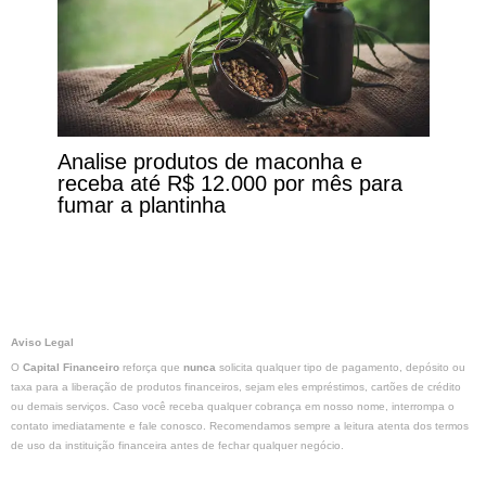
Analise produtos de maconha e
receba até R$ 12.000 por mês para
fumar a plantinha
Aviso Legal
O
Capital Financeiro
reforça que
nunca
solicita qualquer tipo de pagamento, depósito ou
taxa para a liberação de produtos financeiros, sejam eles empréstimos, cartões de crédito
ou demais serviços. Caso você receba qualquer cobrança em nosso nome, interrompa o
contato imediatamente e fale conosco. Recomendamos sempre a leitura atenta dos termos
de uso da instituição financeira antes de fechar qualquer negócio.