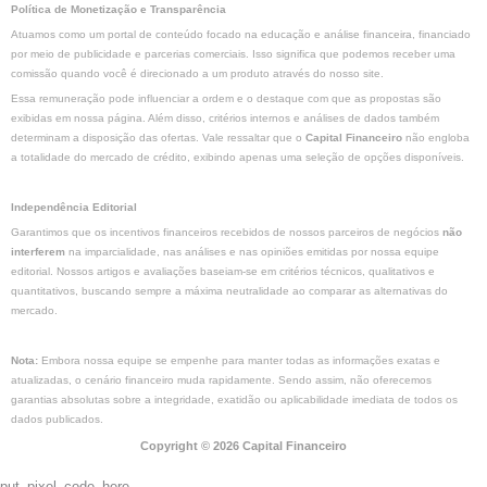
Política de Monetização e Transparência
Atuamos como um portal de conteúdo focado na educação e análise financeira, financiado
por meio de publicidade e parcerias comerciais. Isso significa que podemos receber uma
comissão quando você é direcionado a um produto através do nosso site.
Essa remuneração pode influenciar a ordem e o destaque com que as propostas são
exibidas em nossa página. Além disso, critérios internos e análises de dados também
determinam a disposição das ofertas. Vale ressaltar que o
Capital Financeiro
não engloba
a totalidade do mercado de crédito, exibindo apenas uma seleção de opções disponíveis.
Independência Editorial
Garantimos que os incentivos financeiros recebidos de nossos parceiros de negócios
não
interferem
na imparcialidade, nas análises e nas opiniões emitidas por nossa equipe
editorial. Nossos artigos e avaliações baseiam-se em critérios técnicos, qualitativos e
quantitativos, buscando sempre a máxima neutralidade ao comparar as alternativas do
mercado.
Nota:
Embora nossa equipe se empenhe para manter todas as informações exatas e
atualizadas, o cenário financeiro muda rapidamente. Sendo assim, não oferecemos
garantias absolutas sobre a integridade, exatidão ou aplicabilidade imediata de todos os
dados publicados.
Copyright © 2026 Capital Financeiro
put_pixel_code_here