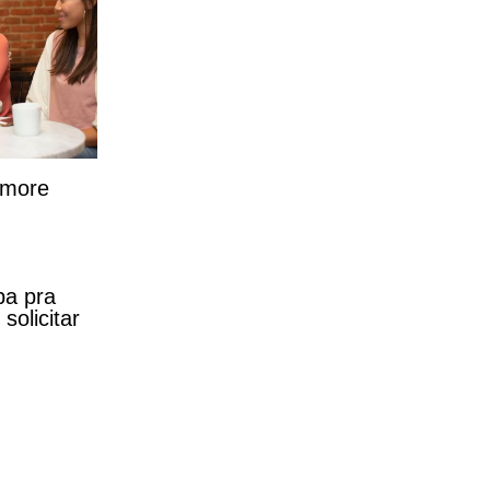
 more
ba pra
olicitar