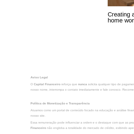
Creating 
home wor
Aviso Legal
O
Capital Financeiro
reforça que
nunca
solicita qualquer tipo de pagame
nosso nome, interrompa o contato imediatamente e fale conosco. Recomend
Política de Monetização e Transparência
Atuamos como um portal de conteúdo focado na educação e análise finance
nosso site.
Essa remuneração pode influenciar a ordem e o destaque com que as propo
Financeiro
não engloba a totalidade do mercado de crédito, exibindo ap