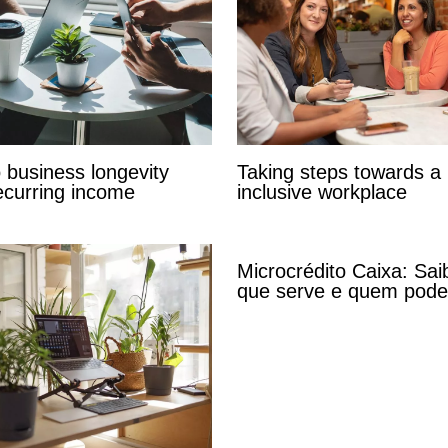
o business longevity
Taking steps towards a
ecurring income
inclusive workplace
Microcrédito Caixa: Sai
que serve e quem pode s