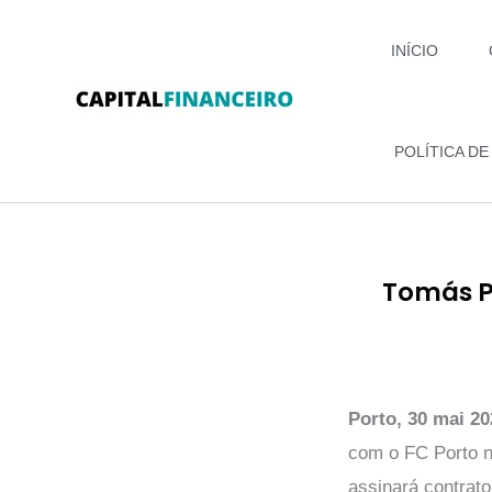
Ir
para
INÍCIO
o
conteúdo
POLÍTICA DE
Tomás Pé
Porto, 30 mai 20
com o FC Porto n
assinará contrato