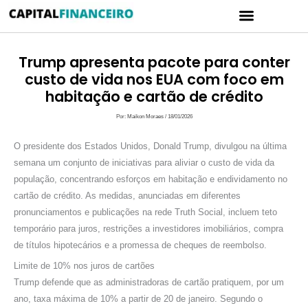
Ir
Menu
para
CARTÃO DE CRÉDITO
POLÍTICA DE PRIVACIDADE
o
conteúdo
Trump apresenta pacote para conter
custo de vida nos EUA com foco em
habitação e cartão de crédito
Por:
Maikon Moraes
/
18/01/2026
O presidente dos Estados Unidos, Donald Trump, divulgou na última
semana um conjunto de iniciativas para aliviar o custo de vida da
população, concentrando esforços em habitação e endividamento no
cartão de crédito. As medidas, anunciadas em diferentes
pronunciamentos e publicações na rede Truth Social, incluem teto
temporário para juros, restrições a investidores imobiliários, compra
de títulos hipotecários e a promessa de cheques de reembolso.
Limite de 10% nos juros de cartões
Trump defende que as administradoras de cartão pratiquem, por um
ano, taxa máxima de 10% a partir de 20 de janeiro. Segundo o