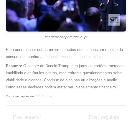
Imagem: cnnportugal.iol.pt
Para acompanhar outras movimentações que influenciam o bolso do
consumidor, confira a
seção de Economia do Capital Financeiro
.
Resumo:
O pacote de Donald Trump mira juros de cartões, mercado
imobiliário e estímulos diretos, mas enfrenta questionamentos sobre
viabilidade e alcance. Continue de olho nas atualizações e avalie
como essas decisões podem afetar seu planejamento financeiro.
Com informações de
CNN Portugal
←
Post anterior
Post seguinte
→