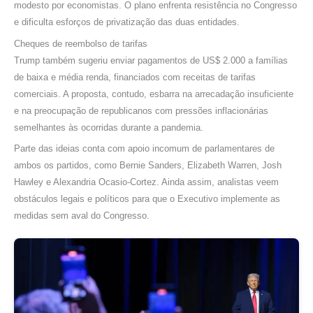
modesto por economistas. O plano enfrenta resistência no Congresso
e dificulta esforços de privatização das duas entidades.
Cheques de reembolso de tarifas
Trump também sugeriu enviar pagamentos de US$ 2.000 a famílias
de baixa e média renda, financiados com receitas de tarifas
comerciais. A proposta, contudo, esbarra na arrecadação insuficiente
e na preocupação de republicanos com pressões inflacionárias
semelhantes às ocorridas durante a pandemia.
Parte das ideias conta com apoio incomum de parlamentares de
ambos os partidos, como Bernie Sanders, Elizabeth Warren, Josh
Hawley e Alexandria Ocasio-Cortez. Ainda assim, analistas veem
obstáculos legais e políticos para que o Executivo implemente as
medidas sem aval do Congresso.