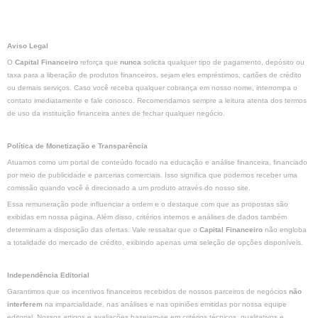
Aviso Legal
O
Capital Financeiro
reforça que
nunca
solicita qualquer tipo de pagamento, depósito ou
taxa para a liberação de produtos financeiros, sejam eles empréstimos, cartões de crédito
ou demais serviços. Caso você receba qualquer cobrança em nosso nome, interrompa o
contato imediatamente e fale conosco. Recomendamos sempre a leitura atenta dos termos
de uso da instituição financeira antes de fechar qualquer negócio.
Política de Monetização e Transparência
Atuamos como um portal de conteúdo focado na educação e análise financeira, financiado
por meio de publicidade e parcerias comerciais. Isso significa que podemos receber uma
comissão quando você é direcionado a um produto através do nosso site.
Essa remuneração pode influenciar a ordem e o destaque com que as propostas são
exibidas em nossa página. Além disso, critérios internos e análises de dados também
determinam a disposição das ofertas. Vale ressaltar que o
Capital Financeiro
não engloba
a totalidade do mercado de crédito, exibindo apenas uma seleção de opções disponíveis.
Independência Editorial
Garantimos que os incentivos financeiros recebidos de nossos parceiros de negócios
não
interferem
na imparcialidade, nas análises e nas opiniões emitidas por nossa equipe
editorial. Nossos artigos e avaliações baseiam-se em critérios técnicos, qualitativos e