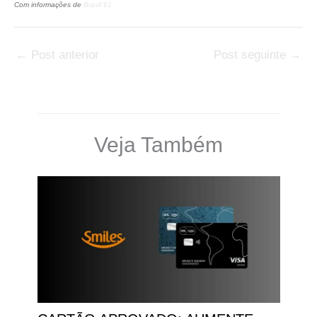
Com informações de
Brasil 61
←
Post anterior
Post seguinte
→
Veja Também