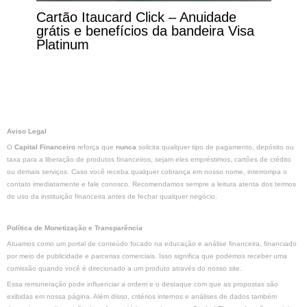
Cartão Itaucard Click – Anuidade
grátis e benefícios da bandeira Visa
Platinum
Aviso Legal
O
Capital Financeiro
reforça que
nunca
solicita qualquer tipo de pagamento, depósito ou
taxa para a liberação de produtos financeiros, sejam eles empréstimos, cartões de crédito
ou demais serviços. Caso você receba qualquer cobrança em nosso nome, interrompa o
contato imediatamente e fale conosco. Recomendamos sempre a leitura atenta dos termos
de uso da instituição financeira antes de fechar qualquer negócio.
Política de Monetização e Transparência
Atuamos como um portal de conteúdo focado na educação e análise financeira, financiado
por meio de publicidade e parcerias comerciais. Isso significa que podemos receber uma
comissão quando você é direcionado a um produto através do nosso site.
Essa remuneração pode influenciar a ordem e o destaque com que as propostas são
exibidas em nossa página. Além disso, critérios internos e análises de dados também