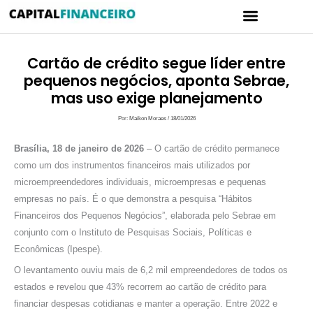
Ir
Menu
para
CARTÃO DE CRÉDITO
POLÍTICA DE PRIVACIDADE
o
conteúdo
Cartão de crédito segue líder entre
pequenos negócios, aponta Sebrae,
mas uso exige planejamento
Por:
Maikon Moraes
/
18/01/2026
Brasília, 18 de janeiro de 2026
– O cartão de crédito permanece
como um dos instrumentos financeiros mais utilizados por
microempreendedores individuais, microempresas e pequenas
empresas no país. É o que demonstra a pesquisa “Hábitos
Financeiros dos Pequenos Negócios”, elaborada pelo Sebrae em
conjunto com o Instituto de Pesquisas Sociais, Políticas e
Econômicas (Ipespe).
O levantamento ouviu mais de 6,2 mil empreendedores de todos os
estados e revelou que 43% recorrem ao cartão de crédito para
financiar despesas cotidianas e manter a operação. Entre 2022 e