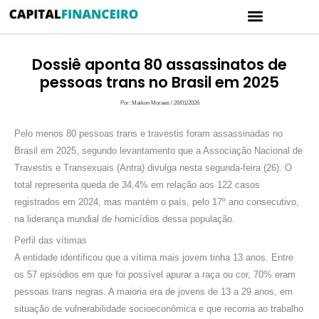
Ir
Menu
para
CARTÃO DE CRÉDITO
POLÍTICA DE PRIVACIDADE
o
conteúdo
Dossiê aponta 80 assassinatos de
pessoas trans no Brasil em 2025
Por:
Maikon Moraes
/
26/01/2026
Pelo menos 80 pessoas trans e travestis foram assassinadas no
Brasil em 2025, segundo levantamento que a Associação Nacional de
Travestis e Transexuais (Antra) divulga nesta segunda-feira (26). O
total representa queda de 34,4% em relação aos 122 casos
registrados em 2024, mas mantém o país, pelo 17º ano consecutivo,
na liderança mundial de homicídios dessa população.
Perfil das vítimas
A entidade identificou que a vítima mais jovem tinha 13 anos. Entre
os 57 episódios em que foi possível apurar a raça ou cor, 70% eram
pessoas trans negras. A maioria era de jovens de 13 a 29 anos, em
situação de vulnerabilidade socioeconômica e que recorria ao trabalho