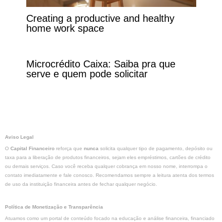
Creating a productive and healthy
home work space
Microcrédito Caixa: Saiba pra que
serve e quem pode solicitar
Aviso Legal
O
Capital Financeiro
reforça que
nunca
solicita qualquer tipo de pagamento, depósito ou
taxa para a liberação de produtos financeiros, sejam eles empréstimos, cartões de crédito
ou demais serviços. Caso você receba qualquer cobrança em nosso nome, interrompa o
contato imediatamente e fale conosco. Recomendamos sempre a leitura atenta dos termos
de uso da instituição financeira antes de fechar qualquer negócio.
Política de Monetização e Transparência
Atuamos como um portal de conteúdo focado na educação e análise financeira, financiado