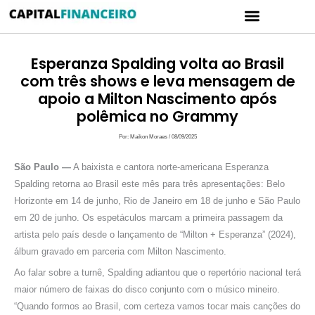
Ir
Menu
para
CARTÃO DE CRÉDITO
POLÍTICA DE PRIVACIDADE
o
conteúdo
Esperanza Spalding volta ao Brasil
com três shows e leva mensagem de
apoio a Milton Nascimento após
polêmica no Grammy
Por:
Maikon Moraes
/
08/09/2025
São Paulo —
A baixista e cantora norte-americana Esperanza
Spalding retorna ao Brasil este mês para três apresentações: Belo
Horizonte em 14 de junho, Rio de Janeiro em 18 de junho e São Paulo
em 20 de junho. Os espetáculos marcam a primeira passagem da
artista pelo país desde o lançamento de “Milton + Esperanza” (2024),
álbum gravado em parceria com Milton Nascimento.
Ao falar sobre a turnê, Spalding adiantou que o repertório nacional terá
maior número de faixas do disco conjunto com o músico mineiro.
“Quando formos ao Brasil, com certeza vamos tocar mais canções do