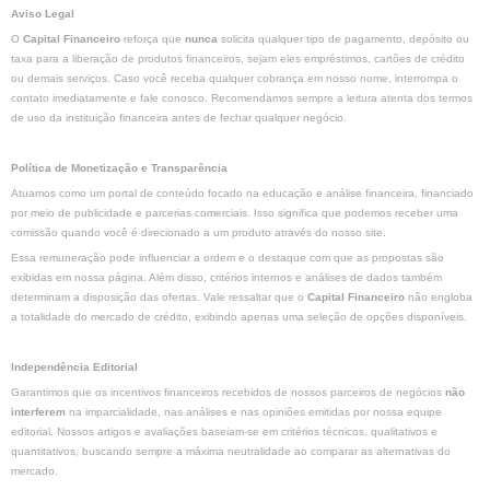
Aviso Legal
O
Capital Financeiro
reforça que
nunca
solicita qualquer tipo de pagamento, depósito ou
taxa para a liberação de produtos financeiros, sejam eles empréstimos, cartões de crédito
ou demais serviços. Caso você receba qualquer cobrança em nosso nome, interrompa o
contato imediatamente e fale conosco. Recomendamos sempre a leitura atenta dos termos
de uso da instituição financeira antes de fechar qualquer negócio.
Política de Monetização e Transparência
Atuamos como um portal de conteúdo focado na educação e análise financeira, financiado
por meio de publicidade e parcerias comerciais. Isso significa que podemos receber uma
comissão quando você é direcionado a um produto através do nosso site.
Essa remuneração pode influenciar a ordem e o destaque com que as propostas são
exibidas em nossa página. Além disso, critérios internos e análises de dados também
determinam a disposição das ofertas. Vale ressaltar que o
Capital Financeiro
não engloba
a totalidade do mercado de crédito, exibindo apenas uma seleção de opções disponíveis.
Independência Editorial
Garantimos que os incentivos financeiros recebidos de nossos parceiros de negócios
não
interferem
na imparcialidade, nas análises e nas opiniões emitidas por nossa equipe
editorial. Nossos artigos e avaliações baseiam-se em critérios técnicos, qualitativos e
quantitativos, buscando sempre a máxima neutralidade ao comparar as alternativas do
mercado.