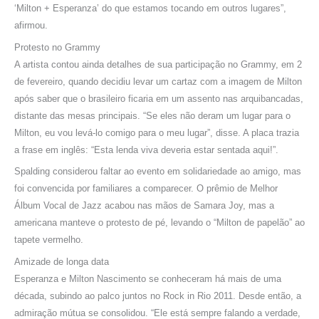
‘Milton + Esperanza’ do que estamos tocando em outros lugares”,
afirmou.
Protesto no Grammy
A artista contou ainda detalhes de sua participação no Grammy, em 2
de fevereiro, quando decidiu levar um cartaz com a imagem de Milton
após saber que o brasileiro ficaria em um assento nas arquibancadas,
distante das mesas principais. “Se eles não deram um lugar para o
Milton, eu vou levá-lo comigo para o meu lugar”, disse. A placa trazia
a frase em inglês: “Esta lenda viva deveria estar sentada aqui!”.
Spalding considerou faltar ao evento em solidariedade ao amigo, mas
foi convencida por familiares a comparecer. O prêmio de Melhor
Álbum Vocal de Jazz acabou nas mãos de Samara Joy, mas a
americana manteve o protesto de pé, levando o “Milton de papelão” ao
tapete vermelho.
Amizade de longa data
Esperanza e Milton Nascimento se conheceram há mais de uma
década, subindo ao palco juntos no Rock in Rio 2011. Desde então, a
admiração mútua se consolidou. “Ele está sempre falando a verdade,