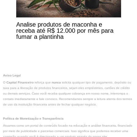
Analise produtos de maconha e
receba até R$ 12.000 por mês para
fumar a plantinha
Aviso Legal
O
Capital Financeiro
reforça que
nunca
solicita qualquer tipo de pagamento, depósito ou
taxa para a liberação de produtos financeiros, sejam eles empréstimos, cartões de crédito
ou demais serviços. Caso você receba qualquer cobrança em nosso nome, interrompa o
contato imediatamente e fale conosco. Recomendamos sempre a leitura atenta dos termos
de uso da instituição financeira antes de fechar qualquer negócio.
Política de Monetização e Transparência
Atuamos como um portal de conteúdo focado na educação e análise financeira, financiado
por meio de publicidade e parcerias comerciais. Isso significa que podemos receber uma
comissão quando você é direcionado a um produto através do nosso site.