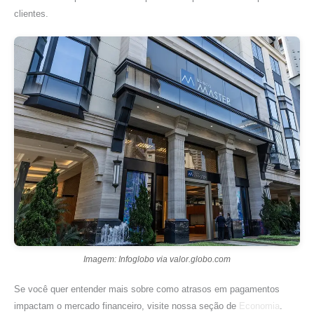
clientes.
Imagem: Infoglobo via valor.globo.com
Se você quer entender mais sobre como atrasos em pagamentos
impactam o mercado financeiro, visite nossa seção de
Economia
.