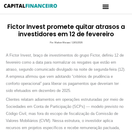
Ir
Menu
para
CARTÃO DE CRÉDITO
POLÍTICA DE PRIVACIDADE
o
conteúdo
Fictor Invest promete quitar atrasos a
investidores em 12 de fevereiro
Por:
Maikon Moraes
/
13/01/2026
A Fictor Invest, braço de investimentos do grupo Fictor, definiu 12 de
fevereiro como a data para normalizar os resgates que estão em
atraso, segundo comunicado divulgado na noite de segunda-feira (12).
A empresa afirmou que vem adotando “critérios de prudência e
conforto operacional” para liberar os pagamentos que deveriam ter
sido efetuados em dezembro de 2025.
Clientes relatam adiamentos em operações estruturadas por meio de
Sociedades em Conta de Participação (SCPs) — modelo previsto no
Código Civil, mas fora do escopo de fiscalização da Comissão de
Valores Mobiliários (CVM). Nessa estrutura, o investidor aplica
recursos em projetos específicos e recebe remuneração pactuada,