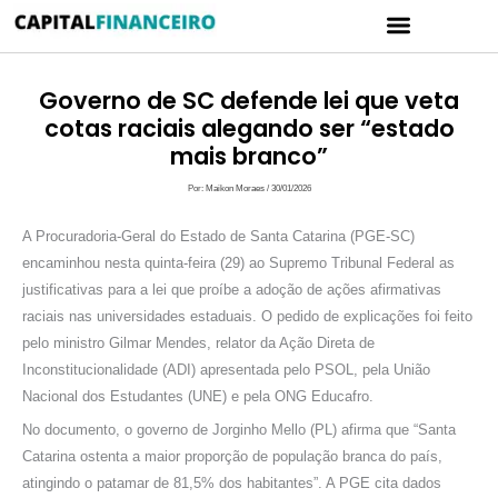
Ir
Menu
para
CARTÃO DE CRÉDITO
POLÍTICA DE PRIVACIDADE
o
conteúdo
Governo de SC defende lei que veta
cotas raciais alegando ser “estado
mais branco”
Por:
Maikon Moraes
/
30/01/2026
A Procuradoria-Geral do Estado de Santa Catarina (PGE-SC)
encaminhou nesta quinta-feira (29) ao Supremo Tribunal Federal as
justificativas para a lei que proíbe a adoção de ações afirmativas
raciais nas universidades estaduais. O pedido de explicações foi feito
pelo ministro Gilmar Mendes, relator da Ação Direta de
Inconstitucionalidade (ADI) apresentada pelo PSOL, pela União
Nacional dos Estudantes (UNE) e pela ONG Educafro.
No documento, o governo de Jorginho Mello (PL) afirma que “Santa
Catarina ostenta a maior proporção de população branca do país,
atingindo o patamar de 81,5% dos habitantes”. A PGE cita dados