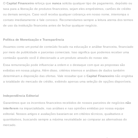
O
Capital Financeiro
reforça que
nunca
solicita qualquer tipo de pagamento, depósito ou
taxa para a liberação de produtos financeiros, sejam eles empréstimos, cartões de crédito
ou demais serviços. Caso você receba qualquer cobrança em nosso nome, interrompa o
contato imediatamente e fale conosco. Recomendamos sempre a leitura atenta dos termos
de uso da instituição financeira antes de fechar qualquer negócio.
Política de Monetização e Transparência
Atuamos como um portal de conteúdo focado na educação e análise financeira, financiado
por meio de publicidade e parcerias comerciais. Isso significa que podemos receber uma
comissão quando você é direcionado a um produto através do nosso site.
Essa remuneração pode influenciar a ordem e o destaque com que as propostas são
exibidas em nossa página. Além disso, critérios internos e análises de dados também
determinam a disposição das ofertas. Vale ressaltar que o
Capital Financeiro
não engloba
a totalidade do mercado de crédito, exibindo apenas uma seleção de opções disponíveis.
Independência Editorial
Garantimos que os incentivos financeiros recebidos de nossos parceiros de negócios
não
interferem
na imparcialidade, nas análises e nas opiniões emitidas por nossa equipe
editorial. Nossos artigos e avaliações baseiam-se em critérios técnicos, qualitativos e
quantitativos, buscando sempre a máxima neutralidade ao comparar as alternativas do
mercado.