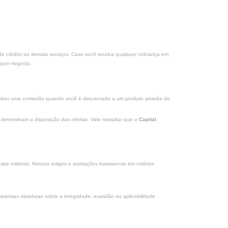
s de crédito ou demais serviços. Caso você receba qualquer cobrança em
quer negócio.
eceber uma comissão quando você é direcionado a um produto através do
determinam a disposição das ofertas. Vale ressaltar que o
Capital
ipe editorial. Nossos artigos e avaliações baseiam-se em critérios
ntias absolutas sobre a integridade, exatidão ou aplicabilidade