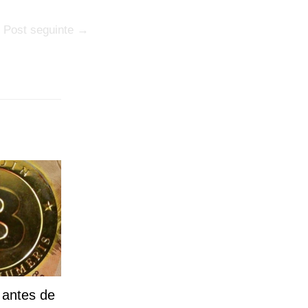
Post seguinte
→
 antes de