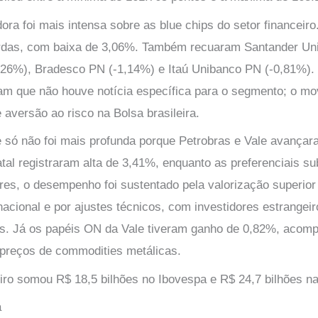
ra foi mais intensa sobre as blue chips do setor financeiro
rdas, com baixa de 3,06%. Também recuaram Santander Uni
1,26%), Bradesco PN (-1,14%) e Itaú Unibanco PN (-0,81%). 
m que não houve notícia específica para o segmento; o mov
 aversão ao risco na Bolsa brasileira.
e só não foi mais profunda porque Petrobras e Vale avança
atal registraram alta de 3,41%, enquanto as preferenciais s
es, o desempenho foi sustentado pela valorização superior
acional e por ajustes técnicos, com investidores estrangei
s. Já os papéis ON da Vale tiveram ganho de 0,82%, acom
preços de commodities metálicas.
iro somou R$ 18,5 bilhões no Ibovespa e R$ 24,7 bilhões na
a