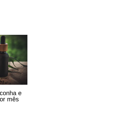
aconha e
por mês