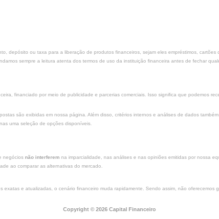
nto, depósito ou taxa para a liberação de produtos financeiros, sejam eles empréstimos, cartõe
amos sempre a leitura atenta dos termos de uso da instituição financeira antes de fechar qual
ira, financiado por meio de publicidade e parcerias comerciais. Isso significa que podemos r
stas são exibidas em nossa página. Além disso, critérios internos e análises de dados também 
enas uma seleção de opções disponíveis.
de negócios
não interferem
na imparcialidade, nas análises e nas opiniões emitidas por nossa equ
idade ao comparar as alternativas do mercado.
xatas e atualizadas, o cenário financeiro muda rapidamente. Sendo assim, não oferecemos gara
Copyright © 2026 Capital Financeiro