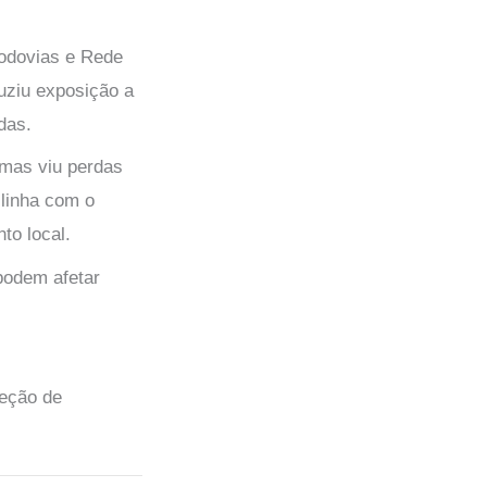
rodovias e Rede
uziu exposição a
das.
 mas viu perdas
 linha com o
to local.
podem afetar
seção de