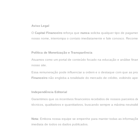
Aviso Legal
O
Capital Financeiro
reforça que
nunca
solicita qualquer tipo de pagame
nosso nome, interrompa o contato imediatamente e fale conosco. Recomend
Política de Monetização e Transparência
Atuamos como um portal de conteúdo focado na educação e análise finance
nosso site.
Essa remuneração pode influenciar a ordem e o destaque com que as propo
Financeiro
não engloba a totalidade do mercado de crédito, exibindo ap
Independência Editorial
Garantimos que os incentivos financeiros recebidos de nossos parceiros 
técnicos, qualitativos e quantitativos, buscando sempre a máxima neutral
Nota:
Embora nossa equipe se empenhe para manter todas as informações e
imediata de todos os dados publicados.