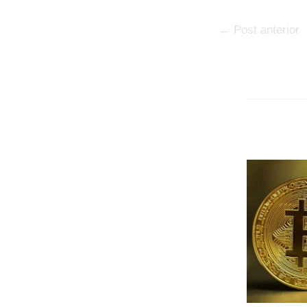
←
Post anterior