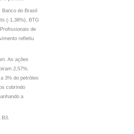
. Banco do Brasil
ts (-1,38%), BTG
Profissionais de
imento refletiu
ram. As ações
ubiram 2,57%.
 a 3% do petróleo
ros cobrindo
panhando a
 B3.