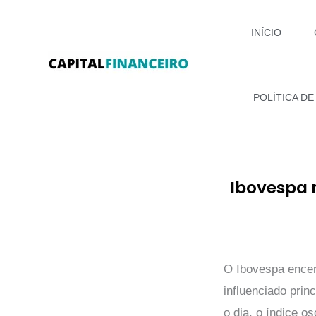
Ir
para
INÍCIO
o
conteúdo
POLÍTICA DE
Ibovespa 
O Ibovespa encer
influenciado pri
o dia, o índice o