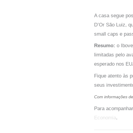
A casa segue pos
D’Or São Luiz, q
small caps e pas
Resumo:
o Ibove
limitadas pelo av
esperado nos EUA
Fique atento às 
seus investiment
Com informações d
Para acompanhar 
Economia
.