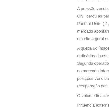
A pressão vendedo
ON liderou as pe
Pactual Units (-
mercado apontara
um clima geral de
A queda do índic
ordinárias da est
Segundo operador
no mercado intern
posições vendida
recuperação dos 
O volume finance
Influência extern