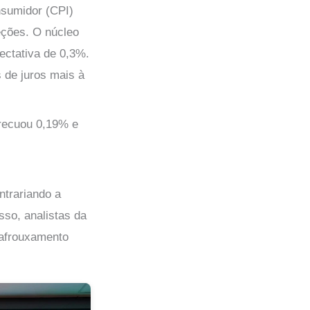
nsumidor (CPI)
ções. O núcleo
pectativa de 0,3%.
s de juros mais à
 recuou 0,19% e
ntrariando a
sso, analistas da
 afrouxamento