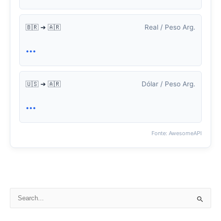
Real / Peso Arg.
🇧🇷 ➔ 🇦🇷
...
Dólar / Peso Arg.
🇺🇸 ➔ 🇦🇷
...
Fonte: AwesomeAPI
P
e