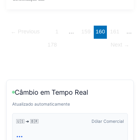
←
Previous
1
…
159
160
161
…
178
Next
→
Câmbio em Tempo Real
Atualizado automaticamente
Dólar Comercial
🇺🇸 ➔ 🇧🇷
...