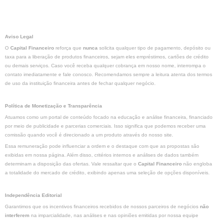
Aviso Legal
O
Capital Financeiro
reforça que
nunca
solicita qualquer tipo de pagamento, depósito ou
taxa para a liberação de produtos financeiros, sejam eles empréstimos, cartões de crédito
ou demais serviços. Caso você receba qualquer cobrança em nosso nome, interrompa o
contato imediatamente e fale conosco. Recomendamos sempre a leitura atenta dos termos
de uso da instituição financeira antes de fechar qualquer negócio.
Política de Monetização e Transparência
Atuamos como um portal de conteúdo focado na educação e análise financeira, financiado
por meio de publicidade e parcerias comerciais. Isso significa que podemos receber uma
comissão quando você é direcionado a um produto através do nosso site.
Essa remuneração pode influenciar a ordem e o destaque com que as propostas são
exibidas em nossa página. Além disso, critérios internos e análises de dados também
determinam a disposição das ofertas. Vale ressaltar que o
Capital Financeiro
não engloba
a totalidade do mercado de crédito, exibindo apenas uma seleção de opções disponíveis.
Independência Editorial
Garantimos que os incentivos financeiros recebidos de nossos parceiros de negócios
não
interferem
na imparcialidade, nas análises e nas opiniões emitidas por nossa equipe