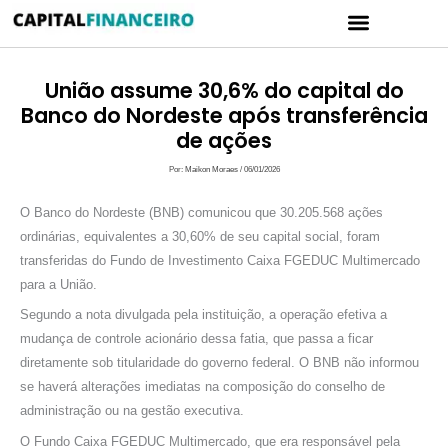
Ir
Menu
para
CARTÃO DE CRÉDITO
POLÍTICA DE PRIVACIDADE
o
conteúdo
União assume 30,6% do capital do
Banco do Nordeste após transferência
de ações
Por:
Maikon Moraes
/
06/01/2026
O Banco do Nordeste (BNB) comunicou que 30.205.568 ações
ordinárias, equivalentes a 30,60% de seu capital social, foram
transferidas do Fundo de Investimento Caixa FGEDUC Multimercado
para a União.
Segundo a nota divulgada pela instituição, a operação efetiva a
mudança de controle acionário dessa fatia, que passa a ficar
diretamente sob titularidade do governo federal. O BNB não informou
se haverá alterações imediatas na composição do conselho de
administração ou na gestão executiva.
O Fundo Caixa FGEDUC Multimercado, que era responsável pela